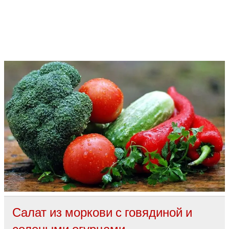
Салат из моркови с говядиной и
солеными огурцами.