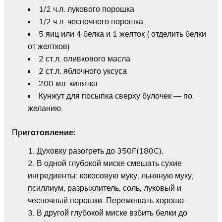
1/2 ч.л. лукового порошка
1/2 ч.л. чесночного порошка
5 яиц или 4 белка и 1 желток ( отделить белки
от желтков)
2 ст.л. оливкового масла
2 ст.л. яблочного уксуса
200 мл. кипятка
Кунжут для посыпка сверху булочек — по
желанию.
Пр
иготовление:
Духовку разогреть до 350F(180C).
В одной глубокой миске смешать сухие
ингредиенты: кокосовую муку, льняную муку,
псиллиум, разрыхлитель, соль, луковый и
чесночный порошки. Перемешать хорошо.
В другой глубокой миске взбить белки до