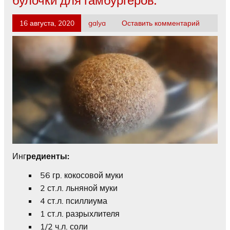
16 августа, 2020
galya
Оставить комментарий
Инг
редиенты:
56 гр. кокосовой муки
2 ст.л. льняной муки
4 ст.л. псиллиума
1 ст.л. разрыхлителя
1/2 ч.л. соли