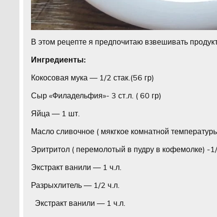
В этом рецепте я предпочитаю взвешивать продукт
Ингредиенты:
Кокосовая мука — 1/2 стак.(56 гр)
Сыр «Филадельфия»- 3 ст.л. ( 60 гр)
Яйца — 1 шт.
Масло сливочное ( мякгкое комнатной температуры) 
Эритритол ( перемолотый в пудру в кофемолке) -1/2
Экстракт ванили — 1 ч.л.
Разрыхлитель — 1/2 ч.л.
Экстракт ванили — 1 ч.л.