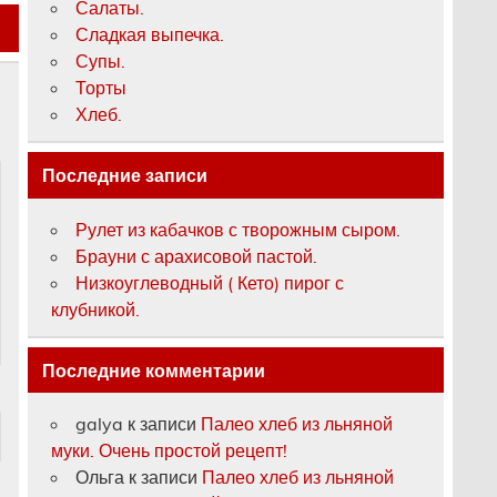
Салаты.
Сладкая выпечка.
Супы.
Торты
Хлеб.
Последние записи
Рулет из кабачков с творожным сыром.
Брауни с арахисовой пастой.
Низкоуглеводный ( Кето) пирог с
клубникой.
Последние комментарии
galya
к записи
Палео хлеб из льняной
муки. Очень простой рецепт!
Ольга
к записи
Палео хлеб из льняной