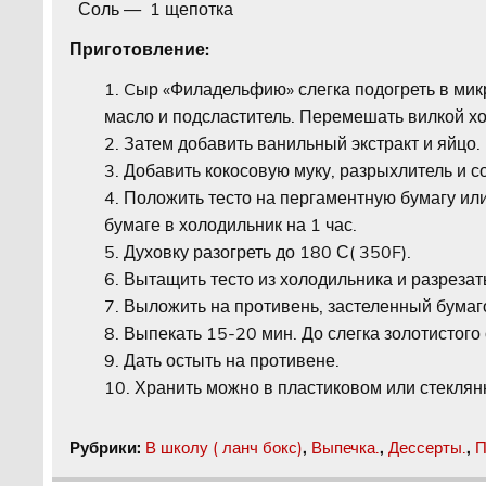
Соль — 1 щепотка
Приготовление:
Cыр «Филадельфию» слегка подогреть в мик
масло и подсластитель. Перемешать вилкой х
Затем добавить ванильный экстракт и яйцо
Добавить кокосовую муку, разрыхлитель и с
Положить тесто на пергаментную бумагу или
бумаге в холодильник на 1 час.
Духовку разогреть до 180 С( 350F).
Вытащить тесто из холодильника и разрезать
Выложить на противень, застеленный бумаг
Выпекать 15-20 мин. До слегка золотистого 
Дать остыть на противене.
Хранить можно в пластиковом или стеклян
Рубрики:
В школу ( ланч бокс)
,
Выпечка.
,
Дессерты.
,
П