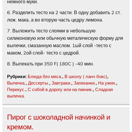
немного муки.
6. Разделить тесто на 2 части. В одну добавить 2 ст.
лож. мака, а во вторую часть цедру лимона.
7. Выложить тесто слоями в небольшую
силиконовую или обычную металическую форму для
выпечки, смазанную маслом. 1ый слой -тесто с
маком, 2ой слой- тесто с цедрой.
8. Выпекать при 350 F( 180C ) -40 мин.
Рубрики:
Блюда без мяса.
,
В школу ( ланч бокс)
,
Выпечка.
,
Дессерты.
,
Завтраки.
,
Запеканки.
,
На ужин.
,
Перекус.
,
С собой в дорогу или на пикник.
,
Сладкая
выпечка.
Пирог с шоколадной начинкой и
кремом.