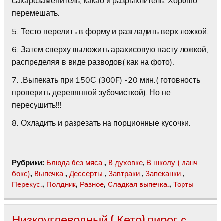
сахарозаменитель, какао и разрыхлитель. Хорошо
перемешать.
5. Тесто перелить в форму и разгладить верх ложкой.
6. Затем сверху выложить арахисовую пасту ложкой,
распределяя в виде разводов( как на фото).
7. .Выпекать при 150С (300F) -20 мин.( готовность
проверить деревянной зубочисткой). Но не
пересушить!!!
8. Охладить и разрезать на порционные кусочки.
Рубрики:
Блюда без мяса.
,
В духовке
,
В школу ( ланч
бокс)
,
Выпечка.
,
Дессерты.
,
Завтраки.
,
Запеканки.
,
Перекус.
,
Полдник
,
Разное
,
Сладкая выпечка.
,
Торты
Низкоуглеводный ( Кето) пирог с