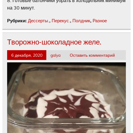
8. Готовые батончики убрать в холодильник минимум
на 30 минут.
Рубрики:
Дессерты.
,
Перекус.
,
Полдник
,
Разное
Творожно-шоколадное желе.
6 декабря, 2020
galya
Оставить комментарий