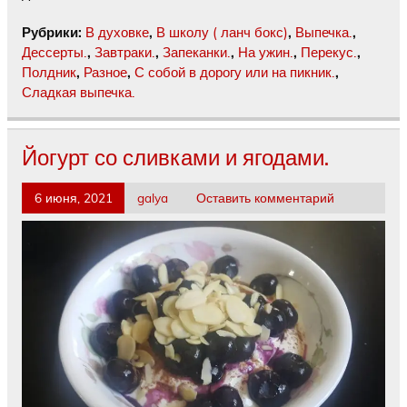
Рубрики:
В духовке
,
В школу ( ланч бокс)
,
Выпечка.
,
Дессерты.
,
Завтраки.
,
Запеканки.
,
На ужин.
,
Перекус.
,
Полдник
,
Разное
,
С собой в дорогу или на пикник.
,
Сладкая выпечка.
Йогурт со сливками и ягодами.
6 июня, 2021
galya
Оставить комментарий