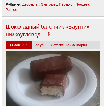
Рубрики:
Дессерты.
,
Завтраки.
,
Перекус.
,
Полдник
,
Разное
Шоколадный батончик «Баунти»
низкоуглеводный.
30 мая, 2021
galya
Оставить комментарий